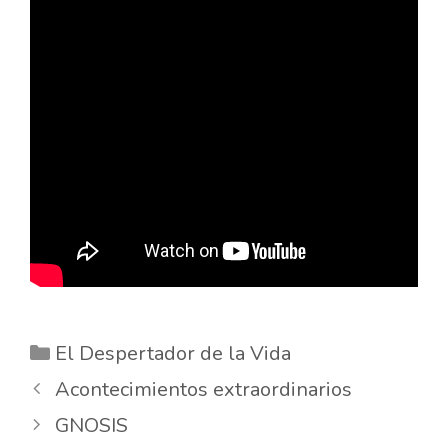
Categorías
El Despertador de la Vida
Acontecimientos extraordinarios
GNOSIS