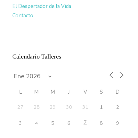
El Despertador de la Vida
Contacto
Calendario Talleres
L
M
M
J
V
S
D
27
28
29
30
31
1
2
7
3
4
5
6
8
9