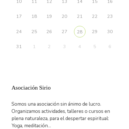
10
11
12
13
14
15
16
17
18
19
20
21
22
23
24
25
26
27
29
30
28
31
1
2
3
4
5
6
Asociación Sirio
Somos una asociación sin ánimo de lucro.
Organizamos actividades, talleres o cursos en
plena naturaleza, para el despertar espiritual:
Yoga, meditación…