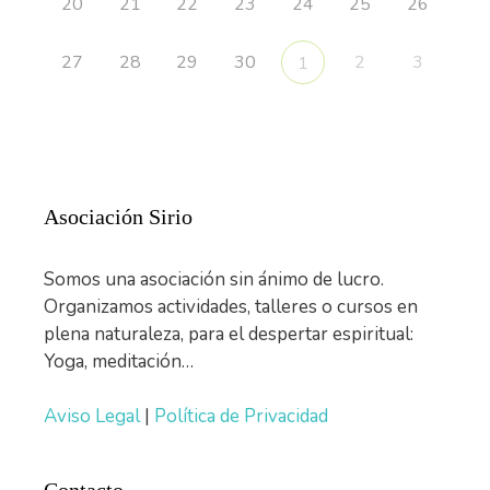
20
21
22
23
24
25
26
27
28
29
30
2
3
1
Asociación Sirio
Somos una asociación sin ánimo de lucro.
Organizamos actividades, talleres o cursos en
plena naturaleza, para el despertar espiritual:
Yoga, meditación…
Aviso Legal
|
Política de Privacidad