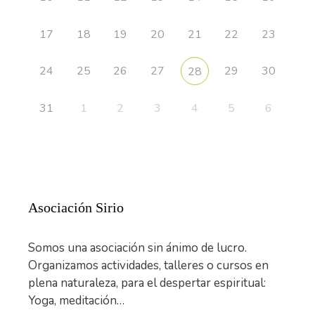
17
18
19
20
21
22
23
24
25
26
27
29
30
28
31
1
2
3
4
5
6
Asociación Sirio
Somos una asociación sin ánimo de lucro.
Organizamos actividades, talleres o cursos en
plena naturaleza, para el despertar espiritual:
Yoga, meditación…