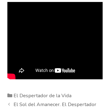
Categorías
El Despertador de la Vida
El Sol del Amanecer. El Despertador