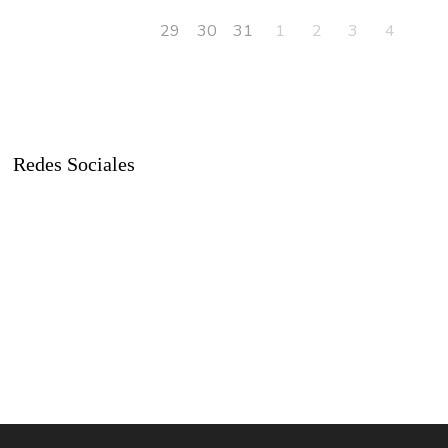
29
30
31
1
2
3
4
Redes Sociales